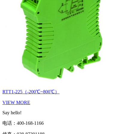
RTT1-225（-200℃~800℃）
VIEW MORE
Say hello!
电话：400-168-1166