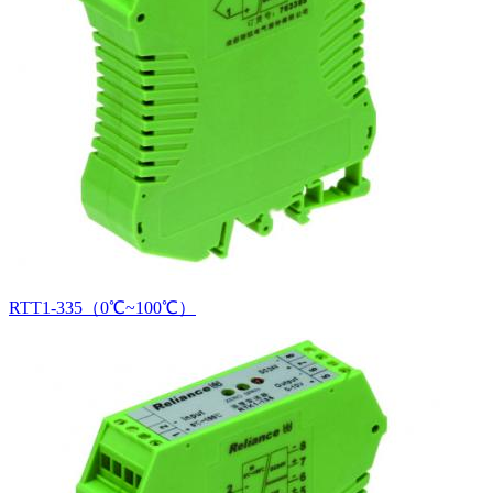
RTT1-335（0℃~100℃）