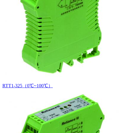
RTT1-325（0℃~100℃）