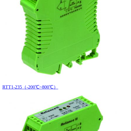
RTT1-235（-200℃~800℃）