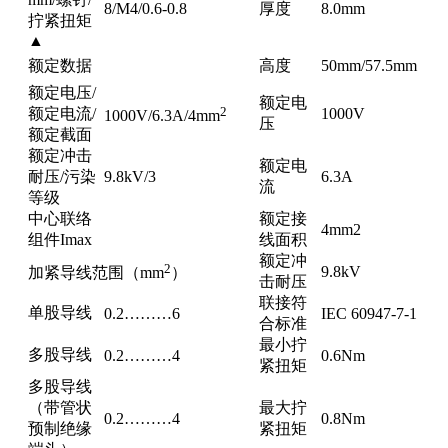
8/M4/0.6-0.8
厚度
8.0mm
拧紧扭矩
▲
额定数据
高度
50mm/57.5mm
额定电压/
额定电
2
额定电流/
1000V
1000V/6.3A/4mm
压
额定截面
额定冲击
额定电
耐压/污染
9.8kV/3
6.3A
流
等级
中心联络
额定接
4mm2
组件Imax
线面积
额定冲
2
9.8kV
加紧导线范围（mm
）
击耐压
联接符
单股导线
0.2………6
IEC 60947-7-1
合标准
最小拧
多股导线
0.2………4
0.6Nm
紧扭矩
多股导线
（带管状
最大拧
0.2………4
0.8Nm
预制绝缘
紧扭矩