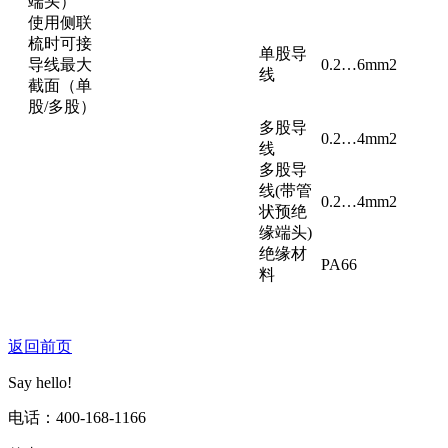
端头）
使用侧联
梳时可接
单股导
导线最大
0.2…6mm2
线
截面（单
股/多股）
多股导
0.2…4mm2
线
多股导
线(带管
0.2…4mm2
状预绝
缘端头)
绝缘材
PA66
料
返回前页
Say hello!
电话：400-168-1166