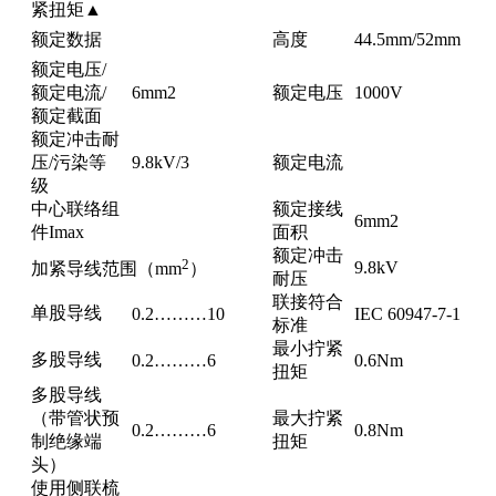
紧扭矩▲
额定数据
高度
44.5mm/52mm
额定电压/
额定电流/
6mm2
额定电压
1000V
额定截面
额定冲击耐
压/污染等
9.8kV/3
额定电流
级
中心联络组
额定接线
6mm2
件Imax
面积
额定冲击
2
9.8kV
加紧导线范围（mm
）
耐压
联接符合
单股导线
0.2………10
IEC 60947-7-1
标准
最小拧紧
多股导线
0.2………6
0.6Nm
扭矩
多股导线
（带管状预
最大拧紧
0.2………6
0.8Nm
制绝缘端
扭矩
头）
使用侧联梳